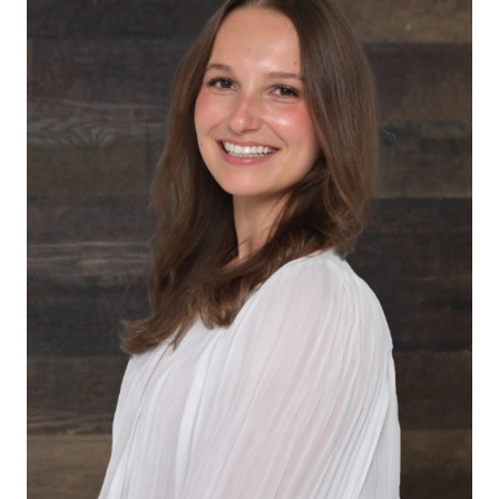
Inj
ur
y
La
w
ye
r